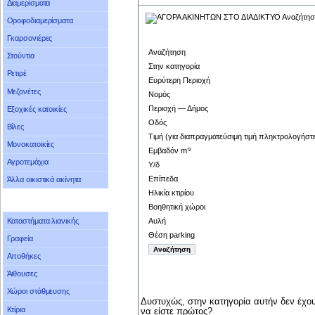
Διαμερίσματα
Οροφοδιαμερίσματα
Γκαρσονιέρες
Αναζήτηση
Στούντια
Στην κατηγορία
Ρετιρέ
Ευρύτερη Περιοχή
Μεζονέτες
Νομός
Περιοχή — Δήμος
Εξοχικές κατοικίες
Οδός
Βίλες
Τιμή (για διαπραγματεύσιμη τιμή πληκτρολογήστ
Μονοκατοικίες
Εμβαδόν m’²
Αγροτεμάχια
Υ/δ
Επίπεδα
Άλλα οικιστικά ακίνητα
Ηλικία κτιρίου
Βοηθητική χώροι
Αυλή
Καταστήματα λιανικής
Θέση parking
Γραφεία
Αποθήκες
Άιθουσες
Χώροι στάθμευσης
Δυστυχώς, στην κατηγορία αυτήν δεν έχου
Κτίρια
να είστε πρώτος?