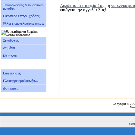
Ξενοδοχειακές & τουριστικές
Δηλώστε τα στοιχεία Σας
, ή
να εγγραφείτ
μονάδες
εισάγετε την αγγελία Σας!
Οικόπεδα επαγγ. χρήσης
Άλλες επαγγελματικές στέγες
Ξενοδοχεία
Δωμάτια
Κάμπινγκ
Επιχειρήσεις
Πλειστηριασμοί ακινήτων
Διατηρητέα
Copyright © 20
Me
Serb