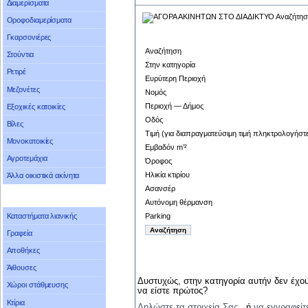
Διαμερίσματα
Οροφοδιαμερίσματα
Γκαρσονιέρες
Αναζήτηση
Στούντια
Στην κατηγορία
Ρετιρέ
Ευρύτερη Περιοχή
Μεζονέτες
Νομός
Περιοχή — Δήμος
Εξοχικές κατοικίες
Οδός
Βίλες
Τιμή (για διαπραγματεύσιμη τιμή πληκτρολογήστ
Μονοκατοικίες
Εμβαδόν m’²
Αγροτεμάχια
Όροφος
Ηλικία κτιρίου
Άλλα οικιστικά ακίνητα
Ασανσέρ
Αυτόνομη θέρμανση
Parking
Καταστήματα λιανικής
Γραφεία
Αποθήκες
Άιθουσες
Δυστυχώς, στην κατηγορία αυτήν δεν έχου
Χώροι στάθμευσης
να είστε πρώτος?
Κτίρια
Δηλώστε τα στοιχεία Σας
, ή
να εγγραφείτ