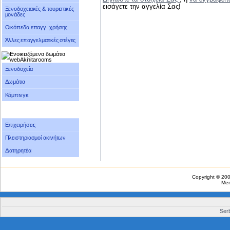
εισάγετε την αγγελία Σας!
Ξενοδοχειακές & τουριστικές
μονάδες
Οικόπεδα επαγγ. χρήσης
Άλλες επαγγελματικές στέγες
Ξενοδοχεία
Δωμάτια
Κάμπινγκ
Επιχειρήσεις
Πλειστηριασμοί ακινήτων
Διατηρητέα
Copyright © 20
Me
Serb