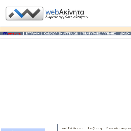
WA
personal
|
|
|
|
ΕΓΓΡΑΦΗ
ΚΑΤΑΧΩΡΙΣΗ ΑΓΓΕΛΙΩΝ
ΤΕΛΕΥΤΑΙΕΣ ΑΓΓΕΛΙΕΣ
ΔΗΜΟΦΙ
webAkinita.com
Αναζήτηση
Ενοικιάζεται-προσ