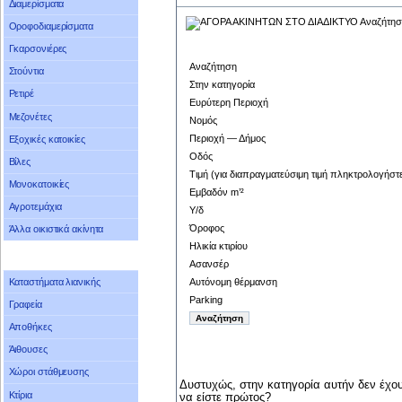
Διαμερίσματα
Οροφοδιαμερίσματα
Γκαρσονιέρες
Αναζήτηση
Στούντια
Στην κατηγορία
Ρετιρέ
Ευρύτερη Περιοχή
Μεζονέτες
Νομός
Περιοχή — Δήμος
Εξοχικές κατοικίες
Οδός
Βίλες
Τιμή (για διαπραγματεύσιμη τιμή πληκτρολογήστ
Μονοκατοικίες
Εμβαδόν m’²
Αγροτεμάχια
Υ/δ
Όροφος
Άλλα οικιστικά ακίνητα
Ηλικία κτιρίου
Ασανσέρ
Αυτόνομη θέρμανση
Καταστήματα λιανικής
Parking
Γραφεία
Αποθήκες
Άιθουσες
Χώροι στάθμευσης
Δυστυχώς, στην κατηγορία αυτήν δεν έχου
Κτίρια
να είστε πρώτος?