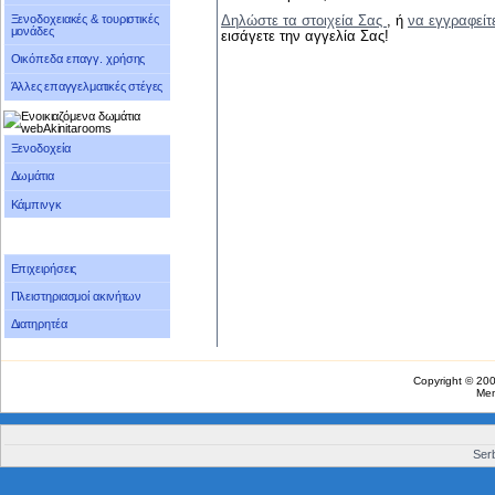
Ξενοδοχειακές & τουριστικές
Δηλώστε τα στοιχεία Σας
, ή
να εγγραφείτ
μονάδες
εισάγετε την αγγελία Σας!
Οικόπεδα επαγγ. χρήσης
Άλλες επαγγελματικές στέγες
Ξενοδοχεία
Δωμάτια
Κάμπινγκ
Επιχειρήσεις
Πλειστηριασμοί ακινήτων
Διατηρητέα
Copyright © 20
Me
Serb