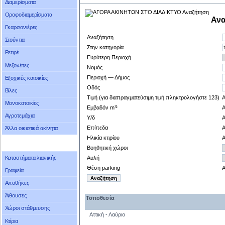
Διαμερίσματα
Οροφοδιαμερίσματα
Ανα
Γκαρσονιέρες
Αναζήτηση
Στούντια
Στην κατηγορία
Ρετιρέ
Ευρύτερη Περιοχή
Μεζονέτες
Νομός
Περιοχή — Δήμος
Εξοχικές κατοικίες
Οδός
Βίλες
Τιμή (για διαπραγματεύσιμη τιμή πληκτρολογήστε 123)
Μονοκατοικίες
Εμβαδόν m’²
Αγροτεμάχια
Υ/δ
Επίπεδα
Άλλα οικιστικά ακίνητα
Ηλικία κτιρίου
Βοηθητική χώροι
Αυλή
Καταστήματα λιανικής
Θέση parking
Γραφεία
Αποθήκες
Άιθουσες
Τοποθεσία
Χώροι στάθμευσης
Αττική - Λαύριο
Κτίρια