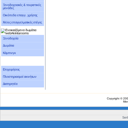
Ξενοδοχειακές & τουριστικές
μονάδες
Οικόπεδα επαγγ. χρήσης
Άλλες επαγγελματικές στέγες
Ξενοδοχεία
Δωμάτια
Κάμπινγκ
Επιχειρήσεις
Πλειστηριασμοί ακινήτων
Διατηρητέα
Copyright © 20
Me
Serb