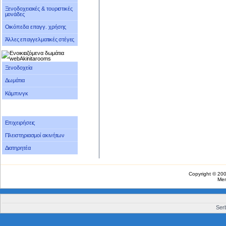
Ξενοδοχειακές & τουριστικές
μονάδες
Οικόπεδα επαγγ. χρήσης
Άλλες επαγγελματικές στέγες
Ξενοδοχεία
Δωμάτια
Κάμπινγκ
Επιχειρήσεις
Πλειστηριασμοί ακινήτων
Διατηρητέα
Copyright © 20
Me
Serb