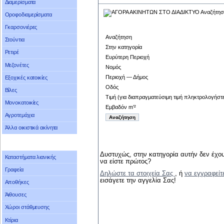
Διαμερίσματα
Οροφοδιαμερίσματα
Γκαρσονιέρες
Αναζήτηση
Στούντια
Στην κατηγορία
Ρετιρέ
Ευρύτερη Περιοχή
Μεζονέτες
Νομός
Περιοχή — Δήμος
Εξοχικές κατοικίες
Οδός
Βίλες
Τιμή (για διαπραγματεύσιμη τιμή πληκτρολογήστ
Μονοκατοικίες
Εμβαδόν m’²
Αγροτεμάχια
Άλλα οικιστικά ακίνητα
Δυστυχώς, στην κατηγορία αυτήν δεν έχου
Καταστήματα λιανικής
να είστε πρώτος?
Γραφεία
Δηλώστε τα στοιχεία Σας
, ή
να εγγραφείτ
εισάγετε την αγγελία Σας!
Αποθήκες
Άιθουσες
Χώροι στάθμευσης
Κτίρια