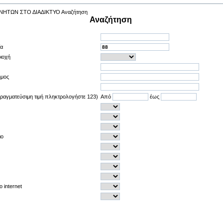
Αναζήτηση
ία
ιοχή
ήμος
πραγματεύσιμη τιμή πληκτρολογήστε 123)
Από
έως
ιο
 internet