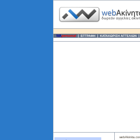
WA
personal
|
|
ΕΓΓΡΑΦΗ
ΚΑΤΑΧΩΡΙΣΗ ΑΓΓΕΛΙΩΝ
webAkinita.c