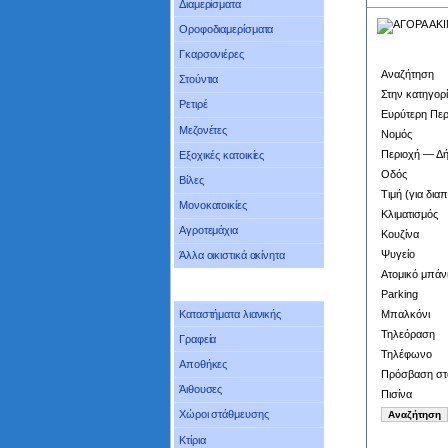
Διαμερίσματα
Οροφοδιαμερίσματα
Γκαρσονιέρες
Αναζήτηση
Στούντια
Στην κατηγορ
Ρετιρέ
Ευρύτερη Περ
Μεζονέτες
Νομός
Περιοχή — Δ
Εξοχικές κατοικίες
Οδός
Βίλες
Τιμή (για δια
Μονοκατοικίες
Κλιματισμός
Αγροτεμάχια
Κουζίνα
Ψυγείο
Άλλα οικιστικά ακίνητα
Ατομικό μπάν
Parking
Μπαλκόνι
Καταστήματα λιανικής
Τηλεόραση
Γραφεία
Τηλέφωνο
Αποθήκες
Πρόσβαση στο
Άιθουσες
Πισίνα
Χώροι στάθμευσης
Κτίρια