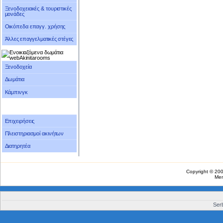
Ξενοδοχειακές & τουριστικές
μονάδες
Οικόπεδα επαγγ. χρήσης
Άλλες επαγγελματικές στέγες
Ξενοδοχεία
Δωμάτια
Κάμπινγκ
Επιχειρήσεις
Πλειστηριασμοί ακινήτων
Διατηρητέα
Copyright © 20
Me
Serb