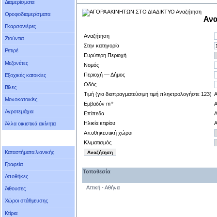
Διαμερίσματα
Οροφοδιαμερίσματα
Ανα
Γκαρσονιέρες
Αναζήτηση
Στούντια
Στην κατηγορία
Ρετιρέ
Ευρύτερη Περιοχή
Μεζονέτες
Νομός
Περιοχή — Δήμος
Εξοχικές κατοικίες
Οδός
Βίλες
Τιμή (για διαπραγματεύσιμη τιμή πληκτρολογήστε 123)
Μονοκατοικίες
Εμβαδόν m’²
Αγροτεμάχια
Επίπεδα
Ηλικία κτιρίου
Άλλα οικιστικά ακίνητα
Αποθηκευτική χώροι
Κλιματισμός
Καταστήματα λιανικής
Γραφεία
Τοποθεσία
Αποθήκες
Αττική - Αθήνα
Άιθουσες
Χώροι στάθμευσης
Κτίρια