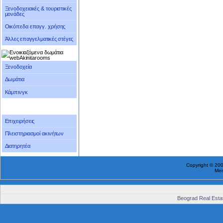
Ξενοδοχειακές & τουριστικές
μονάδες
Οικόπεδα επαγγ. χρήσης
Άλλες επαγγελματικές στέγες
Ξενοδοχεία
Δωμάτια
Κάμπινγκ
Επιχειρήσεις
Πλειστηριασμοί ακινήτων
Διατηρητέα
Copyright © 20
Me
Beograd Real Estat