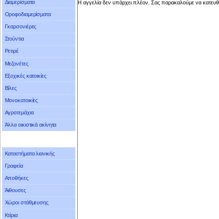
Διαμερίσματα
Η αγγελία δεν υπάρχει πλέον. Σας παρακαλούμε να κατευθ
Οροφοδιαμερίσματα
Γκαρσονιέρες
Στούντια
Ρετιρέ
Μεζονέτες
Εξοχικές κατοικίες
Βίλες
Μονοκατοικίες
Αγροτεμάχια
Άλλα οικιστικά ακίνητα
Καταστήματα λιανικής
Γραφεία
Αποθήκες
Άιθουσες
Χώροι στάθμευσης
Κτίρια