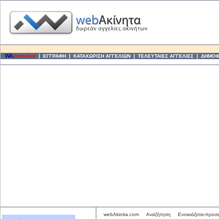
WA
personal
|
|
|
|
ΕΓΓΡΑΦΗ
ΚΑΤΑΧΩΡΙΣΗ ΑΓΓΕΛΙΩΝ
ΤΕΛΕΥΤΑΙΕΣ ΑΓΓΕΛΙΕΣ
ΔΗΜΟΦΙ
webAkinita.com
Αναζήτηση
Ενοικιάζεται-προσ