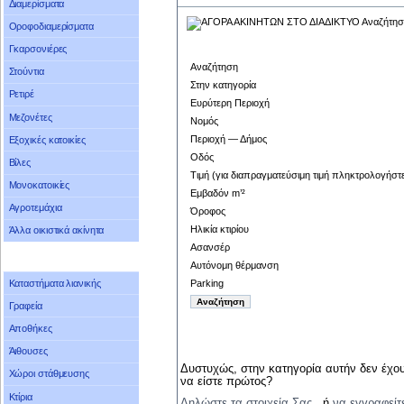
Διαμερίσματα
Οροφοδιαμερίσματα
Γκαρσονιέρες
Αναζήτηση
Στούντια
Στην κατηγορία
Ρετιρέ
Ευρύτερη Περιοχή
Μεζονέτες
Νομός
Περιοχή — Δήμος
Εξοχικές κατοικίες
Οδός
Βίλες
Τιμή (για διαπραγματεύσιμη τιμή πληκτρολογήστ
Μονοκατοικίες
Εμβαδόν m’²
Αγροτεμάχια
Όροφος
Ηλικία κτιρίου
Άλλα οικιστικά ακίνητα
Ασανσέρ
Αυτόνομη θέρμανση
Parking
Καταστήματα λιανικής
Γραφεία
Αποθήκες
Άιθουσες
Δυστυχώς, στην κατηγορία αυτήν δεν έχου
Χώροι στάθμευσης
να είστε πρώτος?
Κτίρια
Δηλώστε τα στοιχεία Σας
, ή
να εγγραφείτ