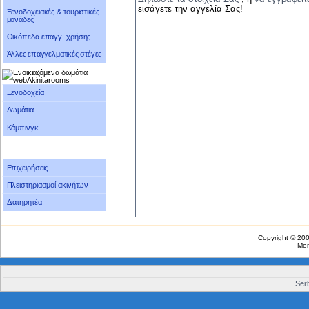
εισάγετε την αγγελία Σας!
Ξενοδοχειακές & τουριστικές
μονάδες
Οικόπεδα επαγγ. χρήσης
Άλλες επαγγελματικές στέγες
Ξενοδοχεία
Δωμάτια
Κάμπινγκ
Επιχειρήσεις
Πλειστηριασμοί ακινήτων
Διατηρητέα
Copyright © 20
Me
Serb