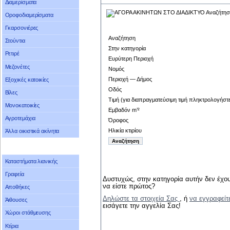
Διαμερίσματα
Οροφοδιαμερίσματα
Γκαρσονιέρες
Αναζήτηση
Στούντια
Στην κατηγορία
Ρετιρέ
Ευρύτερη Περιοχή
Μεζονέτες
Νομός
Περιοχή — Δήμος
Εξοχικές κατοικίες
Οδός
Βίλες
Τιμή (για διαπραγματεύσιμη τιμή πληκτρολογήστ
Μονοκατοικίες
Εμβαδόν m’²
Αγροτεμάχια
Όροφος
Ηλικία κτιρίου
Άλλα οικιστικά ακίνητα
Καταστήματα λιανικής
Γραφεία
Δυστυχώς, στην κατηγορία αυτήν δεν έχου
να είστε πρώτος?
Αποθήκες
Δηλώστε τα στοιχεία Σας
, ή
να εγγραφείτ
Άιθουσες
εισάγετε την αγγελία Σας!
Χώροι στάθμευσης
Κτίρια