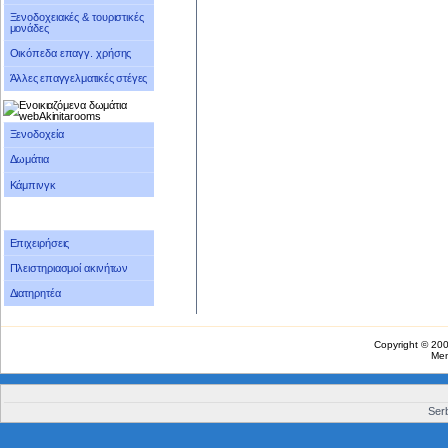
Ξενοδοχειακές & τουριστικές
μονάδες
Οικόπεδα επαγγ. χρήσης
Άλλες επαγγελματικές στέγες
Ξενοδοχεία
Δωμάτια
Κάμπινγκ
Επιχειρήσεις
Πλειστηριασμοί ακινήτων
Διατηρητέα
Copyright © 20
Me
Serb