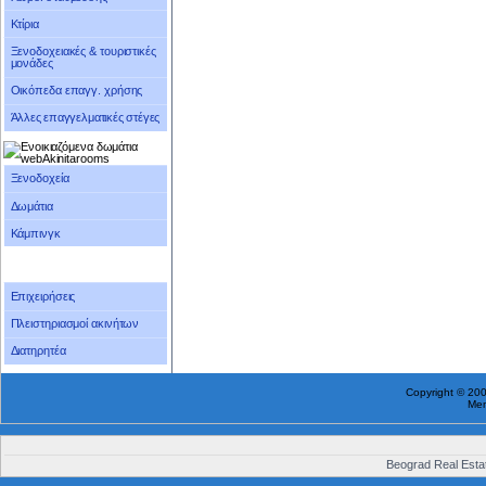
Κτίρια
Ξενοδοχειακές & τουριστικές
μονάδες
Οικόπεδα επαγγ. χρήσης
Άλλες επαγγελματικές στέγες
Ξενοδοχεία
Δωμάτια
Κάμπινγκ
Επιχειρήσεις
Πλειστηριασμοί ακινήτων
Διατηρητέα
Copyright © 20
Me
Beograd Real Estat