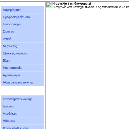
Η αγγελία έχει διαγραφτεί
Η αγγελία δεν υπάρχει πλέον. Σας παρακαλούμε να κ
Διαμερίσματα
Οροφοδιαμερίσματα
Γκαρσονιέρες
Στούντια
Ρετιρέ
Μεζονέτες
Εξοχικές κατοικίες
Βίλες
Μονοκατοικίες
Αγροτεμάχια
Άλλα οικιστικά ακίνητα
Καταστήματα λιανικής
Γραφεία
Αποθήκες
Άιθουσες
Χώροι στάθμευσης